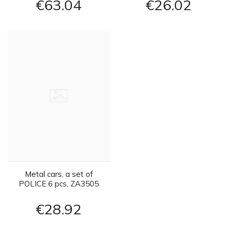
€63
04
€26
02
Metal cars, a set of
POLICE 6 pcs, ZA3505
springs
€28
92