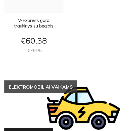
V-Express garo
traukinys su bėgiais
€60
38
€75
95
ELEKTROMOBILIAI VAIKAMS