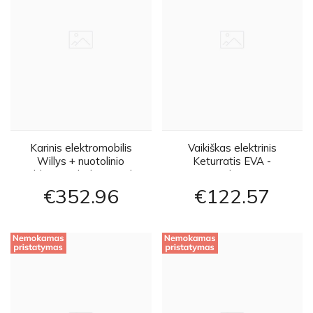
Karinis elektromobilis
Vaikiškas elektrinis
Willys + nuotolinio
Keturratis EVA -
valdymo pultelis - smėlio
raudonas
spalvos
€352
96
€122
57