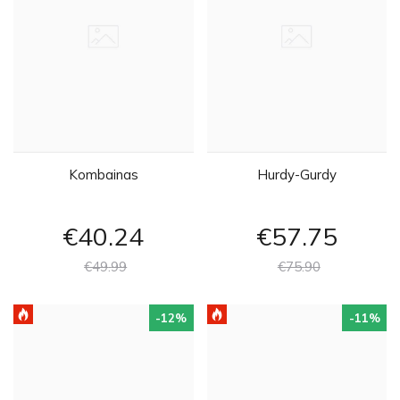
Kombainas
Hurdy-Gurdy
€40
24
€57
75
€49
99
€75
90
-12
%
-11
%