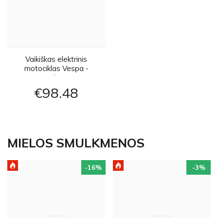
Vaikiškas elektrinis
motociklas Vespa -
raudonas
€98
48
MIELOS SMULKMENOS
-16
%
-3
%