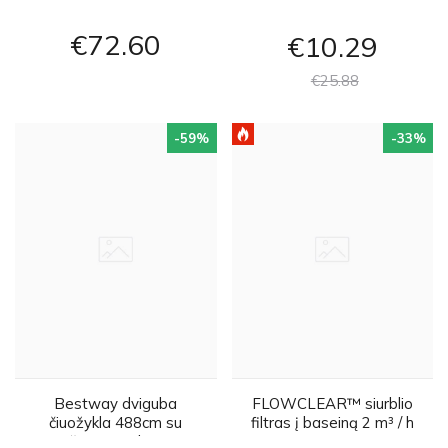
€72
60
€10
29
€25
88
-59
%
-33
%
Bestway dviguba
FLOWCLEAR™ siurblio
čiuožykla 488cm su
filtras į baseiną 2 m³ / h
pripučiamomis lamomis