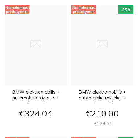
-35
%
BMW elektromobilis +
BMW elektromobilis +
automobilio rakteliai +
automobilio rakteliai +
nuotolinio valdymo
nuotolinio valdymo
pultelis - raudonas
pultelis - juodas
€324
04
€210
00
€324
04