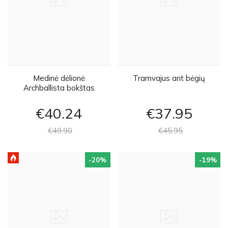
Medinė dėlionė
Tramvajus ant bėgių
Archballista bokštas
€40
24
€37
95
€49
90
€45
95
-20
%
-19
%