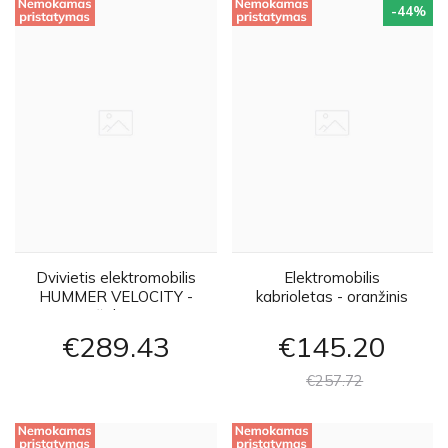
-44
%
Dvivietis elektromobilis
Elektromobilis
HUMMER VELOCITY -
kabrioletas - oranžinis
žalias
€289
43
€145
20
€257
72