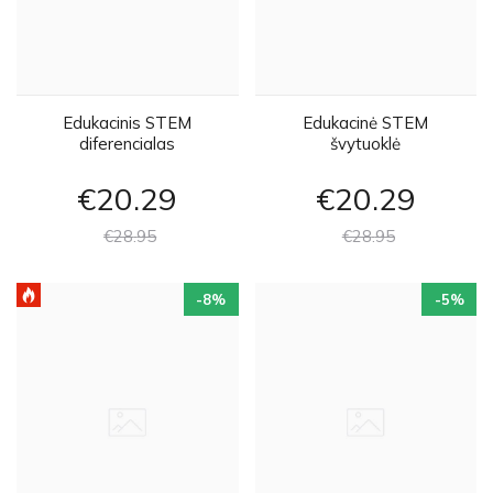
Edukacinis STEM
Edukacinė STEM
diferencialas
švytuoklė
€20
29
€20
29
€28
95
€28
95
-8
%
-5
%