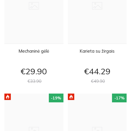
Mechaninė gėlė
Karieta su žirgais
€29
90
€44
29
€33
90
€49
90
-19
%
-17
%