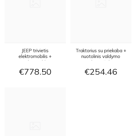
JEEP trivietis
Traktorius su priekaba +
elektromobilis +
nuotolinis valdymo
nuotolinis valdymo
pultas - žalias
pultas - šviesiai žalias
€778
50
€254
46