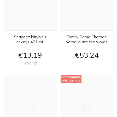
Snapeez kūrybinis
Family Game Charade
rinkinys 431vnt.
Verbal place the words
GR0198
€13
19
€53
24
€22
37