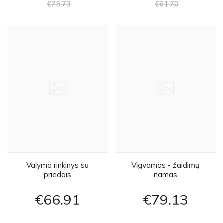
€75
73
€61
70
Valymo rinkinys su
Vigvamas - žaidimų
priedais
namas
€66
91
€79
13