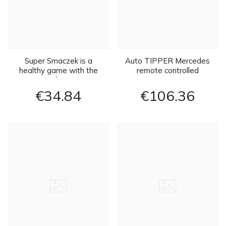
Super Smaczek is a
Auto TIPPER Mercedes
healthy game with the
remote controlled
taste of GR0362
RC0276
€34
84
€106
36