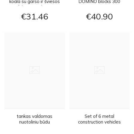
koala su garso ir šviesos
DOMINO blocks 300
efektais - geltonas
pieces ZA3861
€31
46
€40
90
tankas valdomas
Set of 6 metal
nuotoliniu būdu
construction vehicles
ZA3505