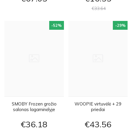
€33
64
-52
%
-29
%
SMOBY Frozen grožio
WOOPIE virtuvėlė + 29
salonas lagaminėlyje
priedai
€36
18
€43
56