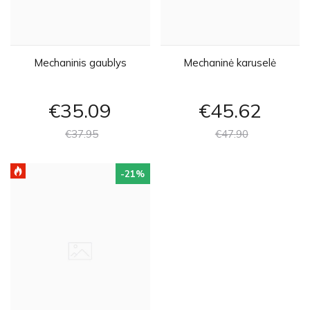
Mechaninis gaublys
Mechaninė karuselė
€35
09
€45
62
€37
95
€47
90
-21
%