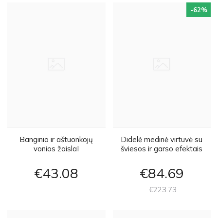
-62
%
Banginio ir aštuonkojų
Didelė medinė virtuvė su
vonios žaislaI
šviesos ir garso efektais
+ priedai
€43
08
€84
69
€223
73