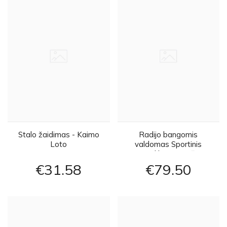
Stalo žaidimas - Kaimo
Radijo bangomis
Loto
valdomas Sportinis
motociklas - oranžinis
€31
58
€79
50