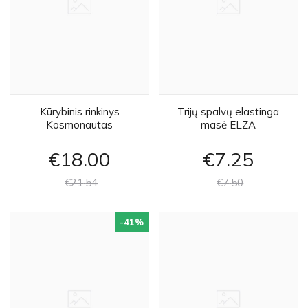
Kūrybinis rinkinys
Trijų spalvų elastinga
Kosmonautas
masė ELZA
€18
00
€7
25
€21
54
€7
50
-41
%