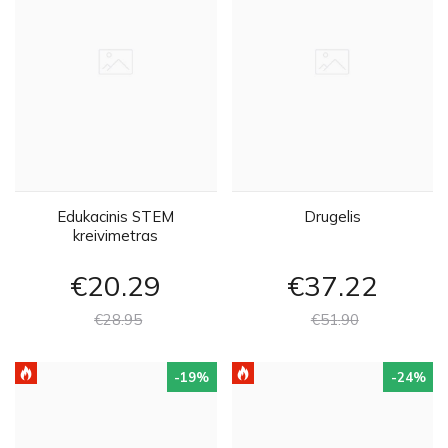
Edukacinis STEM
Drugelis
kreivimetras
€20
29
€37
22
€28
95
€51
90
-19
%
-24
%