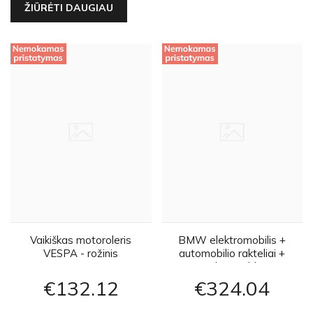
ŽIŪRĖTI DAUGIAU
Vaikiškas motoroleris
BMW elektromobilis +
VESPA - rožinis
automobilio rakteliai +
nuotolinio valdymo
pultelis - baltas
€132
12
€324
04