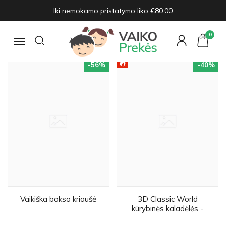
Iki nemokamo pristatymo liko €80.00
KALĖDINIŲ DOVANŲ IDĖJOS
ŽIŪRĖTI DAUGIAU
VAIKAMS
0
Navigacija
-56
%
-40
%
Vaikiška bokso kriaušė
3D Classic World
kūrybinės kaladėlės -
Pelėda