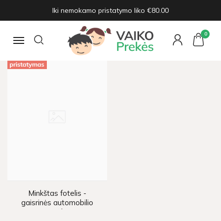
Iki nemokamo pristatymo liko €80.00
KĖDUTĖS
Pagrindinis
Kūdikių žaislai ir prekės
Kėdutės
0
Navigacija
Minkštas fotelis -
gaisrinės automobilio
grafika