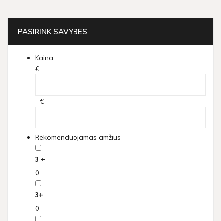
PASIRINK SAVYBES
Kaina
€
- €
Rekomenduojamas amžius
3 +
0
3+
0