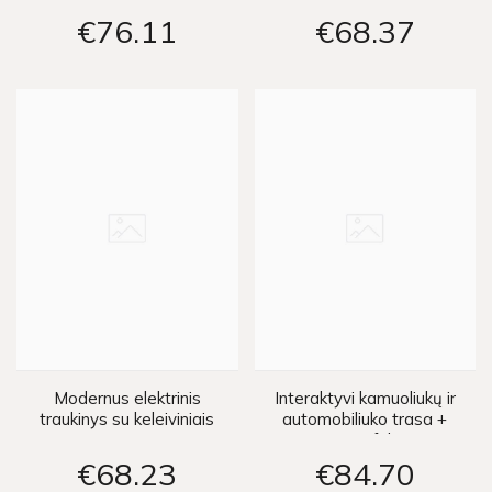
€76
11
€68
37
Modernus elektrinis
Interaktyvi kamuoliukų ir
traukinys su keleiviniais
automobiliuko trasa +
vagonais 900cm
garso efektai
€68
23
€84
70