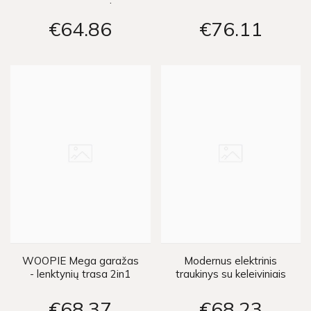
656 cm + priedai
trasa
€64
86
€76
11
WOOPIE Mega garažas
Modernus elektrinis
- lenktynių trasa 2in1
traukinys su keleiviniais
vagonais 900cm
€68
37
€68
23