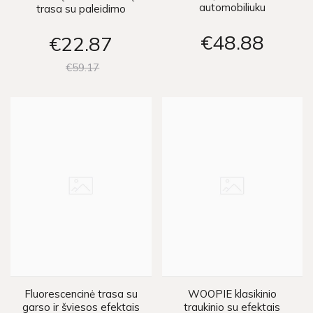
automobiliuku
trasa su paleidimo
priemone 2in1
€48
88
€22
87
€59
17
Fluorescencinė trasa su
WOOPIE klasikinio
garso ir šviesos efektais
traukinio su efektais