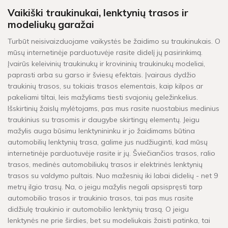
Vaikiški traukinukai, lenktynių trasos ir
modeliukų garažai
Turbūt neisivaizduojame vaikystės be žaidimo su traukinukais. O
mūsų internetinėje parduotuvėje rasite didelį jų pasirinkimą.
Įvairūs keleivinių traukinukų ir krovininių traukinukų modeliai,
paprasti arba su garso ir šviesų efektais. Įvairaus dydžio
traukinių trasos, su tokiais trasos elementais, kaip kilpos ar
pakeliami tiltai, leis mažyliams tiesti svajonių geležinkelius.
Išskirtinių žaislų mylėtojams, pas mus rasite nuostabius medinius
traukinius su trasomis ir daugybe skirtingų elementų. Jeigu
mažylis auga būsimu lenktynininku ir jo žaidimams būtina
automobilių lenktynių trasa, galime jus nudžiuginti, kad mūsų
internetinėje parduotuvėje rasite ir jų. Šviečiančios trasos, ralio
trasos, medinės automobiliukų trasos ir elektrinės lenktynių
trasos su valdymo pultais. Nuo mažesnių iki labai didelių - net 9
metrų ilgio trasų. Na, o jeigu mažylis negali apsispręsti tarp
automobilio trasos ir traukinio trasos, tai pas mus rasite
didžiulę traukinio ir automobilio lenktynių trasą. O jeigu
lenktynės ne prie širdies, bet su modeliukais žaisti patinka, tai