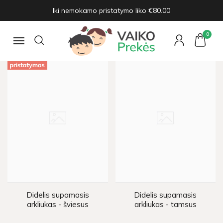
Iki nemokamo pristatymo liko €80.00
SUPYNĖS, ŠOKDYNĖS
Pagrindinis
Žaislai ir prekės vaikams
Supynės, šokdynės
0
Navigacija
Didelis supamasis
Didelis supamasis
arkliukas - šviesus
arkliukas - tamsus