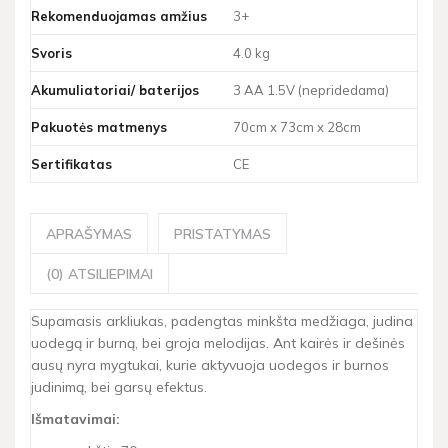
Rekomenduojamas amžius
3+
Svoris
4.0 kg
Akumuliatoriai/ baterijos
3 AA 1.5V (nepridedama)
Pakuotės matmenys
70cm x 73cm x 28cm
Sertifikatas
CE
APRAŠYMAS
PRISTATYMAS
(0) ATSILIEPIMAI
Supamasis arkliukas, padengtas minkšta medžiaga, judina
uodegą ir burną, bei groja melodijas. Ant kairės ir dešinės
ausų nyra mygtukai, kurie aktyvuoja uodegos ir burnos
judinimą, bei garsų efektus.
Išmatavimai: