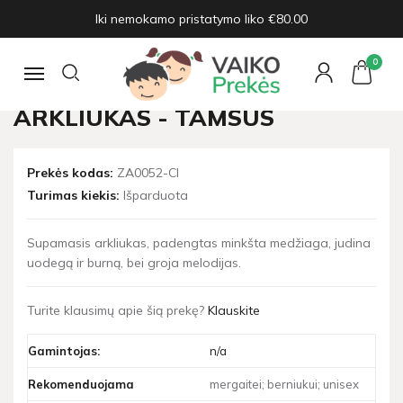
Iki nemokamo pristatymo liko €80.00
Pagrindinis
Supynės, šokdynės
Didelis supamasis arkliukas - tamsus
0
Navigacija
DIDELIS SUPAMASIS
ARKLIUKAS - TAMSUS
Prekės kodas:
ZA0052-CI
Turimas kiekis:
Išparduota
Supamasis arkliukas, padengtas minkšta medžiaga, judina
uodegą ir burną, bei groja melodijas.
Turite klausimų apie šią prekę?
Klauskite
Gamintojas:
n/a
Rekomenduojama
mergaitei; berniukui; unisex