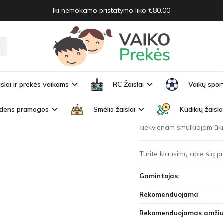
Iki nemokamo pristatymo liko €80.00
su priekabomis
KABOMIS
Prekės kodas:
ZA3908
islai ir prekės vaikams
RC Žaislai
Vaikų spor
Turimas kiekis:
Išparduo
dens pramogos
Smėlio žaislai
Kūdikių žaisla
Traktorius su priekaba – ta
kiekvienam smulkiajam ūki
Turite klausimų apie šią 
Gamintojas:
Rekomenduojama
Rekomenduojamas amžiu