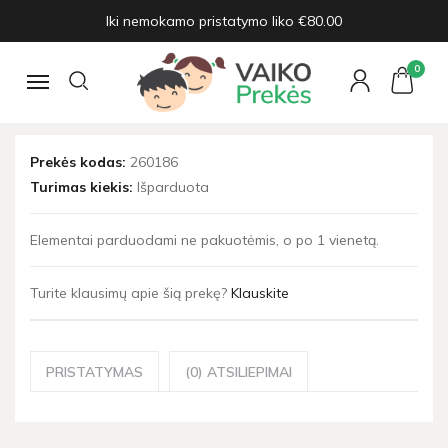
Iki nemokamo pristatymo liko €80.00
Pagrindinis
Žaislai ir prekės vaikams
Pigūs žaislai
AA Baterija - 1.5V
0
Navigacija
AA BATERIJA - 1.5V
Prekės kodas:
260186
Turimas kiekis:
Išparduota
Elementai parduodami ne pakuotėmis, o po 1 vienetą.
Turite klausimų apie šią prekę?
Klauskite
PRISTATYMAS
(0) ATSILIEPIMAI