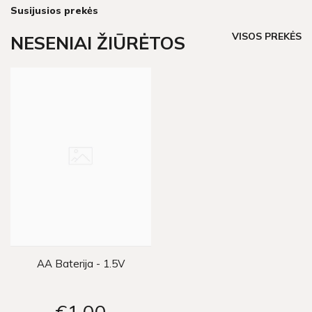
Susijusios prekės
VISOS PREKĖS
NESENIAI ŽIŪRĖTOS
AA Baterija - 1.5V
€1
00