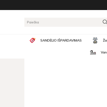
Pagrindinis
Vandens pramogos
Bestway pripučiam
BESTWAY PRIPUČIAMAS B
SANDĖLIO IŠPARDAVIMAS
Ža
Van