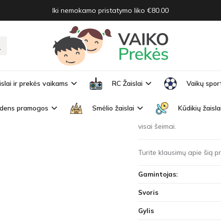
Iki nemokamo pristatymo liko €80.00
as baseinas 213x206x69cm
ASEINAS 213X206X69CM
Prekės kodas:
54153
islai ir prekės vaikams
RC Žaislai
Vaikų spor
Turimas kiekis:
Išparduo
dens pramogos
Smėlio žaislai
Kūdikių žaisla
Bestway pripučiamas basei
visai šeimai.
Turite klausimų apie šią 
Gamintojas:
Svoris
Gylis