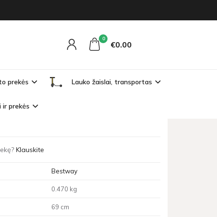
0
€0
00
to prekės
Lauko žaislai, transportas
ta
i ir prekės
nas, skirtas poilsiui karštomis vasaros dienomis
prekę?
Klauskite
Bestway
0.470 kg
69 cm