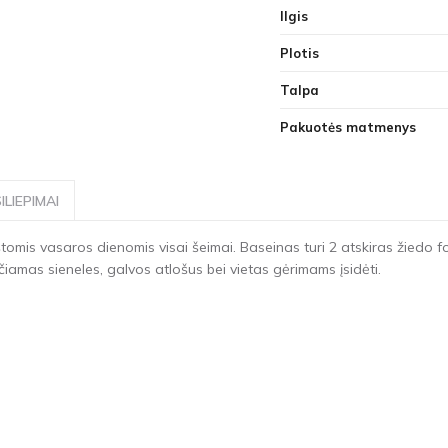
Ilgis
Plotis
Talpa
Pakuotės matmenys
ILIEPIMAI
rštomis vasaros dienomis visai šeimai. Baseinas turi 2 atskiras žie
čiamas sieneles, galvos atlošus bei vietas gėrimams įsidėti.