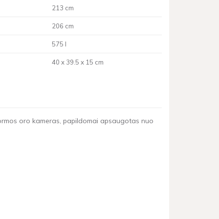
213 cm
206 cm
575 l
40 x 39.5 x 15 cm
do formos oro kameras, papildomai apsaugotas nuo