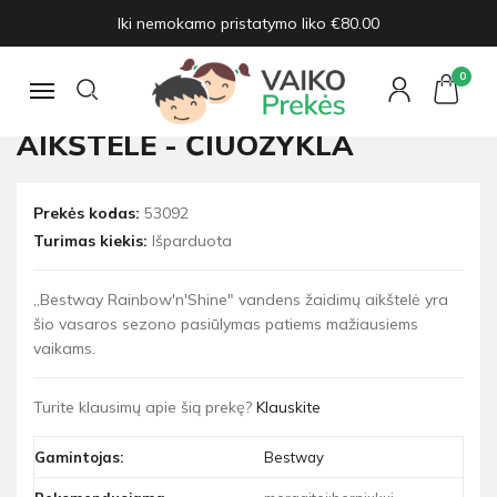
Iki nemokamo pristatymo liko €80.00
Pagrindinis
Pripučiami žaislai
Bestway vandens žaidimų aikštelė - čiuožykla
0
Navigacija
BESTWAY VANDENS ŽAIDIMŲ
AIKŠTELĖ - ČIUOŽYKLA
Prekės kodas:
53092
Turimas kiekis:
Išparduota
„Bestway Rainbow'n'Shine" vandens žaidimų aikštelė yra
šio vasaros sezono pasiūlymas patiems mažiausiems
vaikams.
Turite klausimų apie šią prekę?
Klauskite
Gamintojas:
Bestway