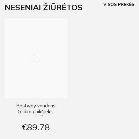
VISOS PREKĖS
NESENIAI ŽIŪRĖTOS
Bestway vandens
žaidimų aikštelė -
čiuožykla
€89
78