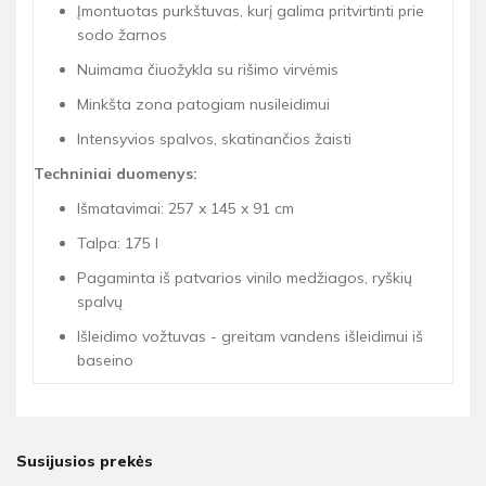
Įmontuotas purkštuvas, kurį galima pritvirtinti prie
sodo žarnos
Nuimama čiuožykla su rišimo virvėmis
Minkšta zona patogiam nusileidimui
Intensyvios spalvos, skatinančios žaisti
Techniniai duomenys:
Išmatavimai: 257 x 145 x 91 cm
Talpa: 175 l
Pagaminta iš patvarios vinilo medžiagos, ryškių
spalvų
Išleidimo vožtuvas - greitam vandens išleidimui iš
baseino
Susijusios prekės