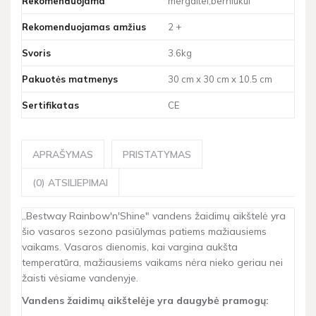
Rekomenduojama
mergaitei;berniukui
Rekomenduojamas amžius
2 +
Svoris
3.6kg
Pakuotės matmenys
30 cm x 30 cm x 10.5 cm
Sertifikatas
CE
APRAŠYMAS
PRISTATYMAS
(0) ATSILIEPIMAI
„Bestway Rainbow'n'Shine" vandens žaidimų aikštelė yra
šio vasaros sezono pasiūlymas patiems mažiausiems
vaikams. Vasaros dienomis, kai vargina aukšta
temperatūra, mažiausiems vaikams nėra nieko geriau nei
žaisti vėsiame vandenyje.
Vandens žaidimų aikštelėje yra daugybė pramogų: