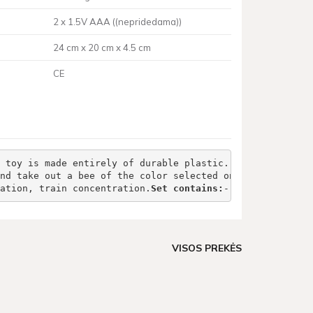
2 x 1.5V AAA ((nepridedama))
24 cm x 20 cm x 4.5 cm
CE
 toy is made entirely of durable plastic. The set includ
nd take out a bee of the color selected on the card usin
ation, train concentration.
Set contains:
- 7 bees- boards
VISOS PREKĖS