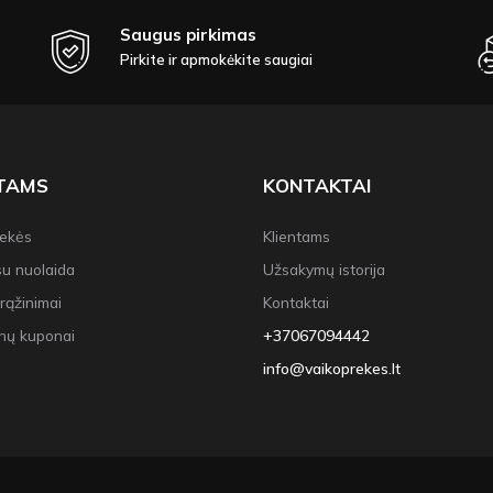
Saugus pirkimas
Pirkite ir apmokėkite saugiai
NTAMS
KONTAKTAI
rekės
Klientams
su nuolaida
Užsakymų istorija
rąžinimai
Kontaktai
nų kuponai
+37067094442
info@vaikoprekes.lt