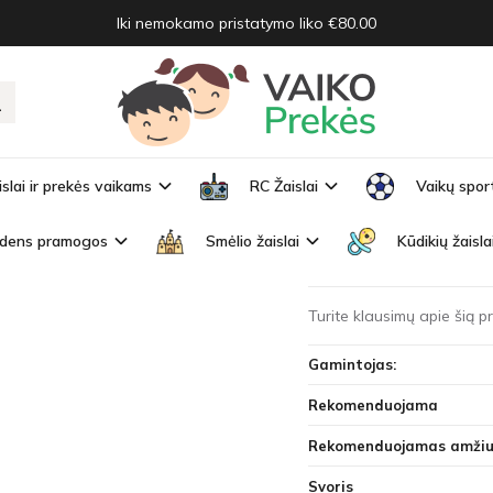
Iki nemokamo pristatymo liko €80.00
Bees ZA3994
EES ZA3994
Prekės kodas:
ZA3994
islai ir prekės vaikams
RC Žaislai
Vaikų spor
Turimas kiekis:
Išparduo
dens pramogos
Smėlio žaislai
Kūdikių žaisla
Zabawka edukacyjna Prac
Turite klausimų apie šią 
Gamintojas:
Rekomenduojama
Rekomenduojamas amžiu
Svoris