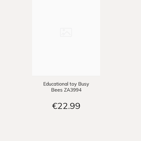
Educational toy Busy
Bees ZA3994
€22
99