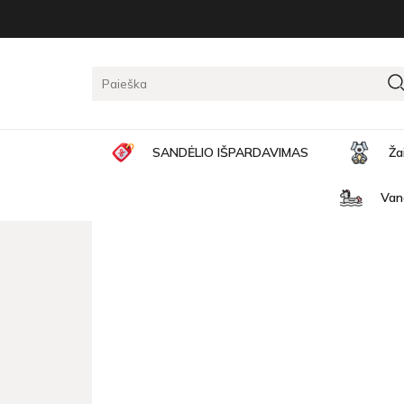
Pagrindinis
Žaislų naujienos
Educational toy Busy 
EDUCATIONAL TOY BUSY B
SANDĖLIO IŠPARDAVIMAS
Ža
Van