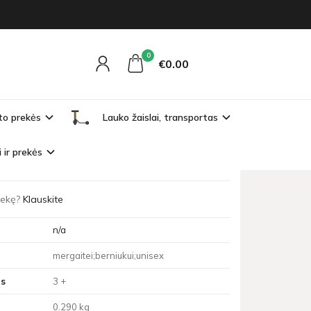
0
€0
00
to prekės
Lauko žaislai, transportas
ta
i ir prekės
owite Pszczółki plaster miodu
prekę?
Klauskite
n/a
mergaitei;berniukui;unisex
s
3 +
0.290 kg