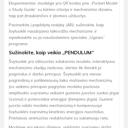
Eksperimentas: modelyje yra QR kodas prie „Pocket Model
s Study Guide“ su kūrimo istorija ir mechanizmo dizainu,
taip pat įtraukiančios ir įdomios užduotys.
Pasinerkite į papildytą realybę (AR), sužinokite, kaip
švytuoklė naudojama laikrodžio mechanizme, ir
sąveikaukite su ja naudodamiesi specialia „Ugears“
programa.
Sužinokite, kaip veikia „PENDULUM“
Švytuoklė yra stilizuotas edukacinis modelis, interaktyvus
mechanizmo studijų vadovas, skirtas tik išmokti jo
pagrindus ir darbo principus. Švytuoklė yra vienas
pagrindinių ir patikimiausių laiko matavimo mechanizmų.
Jos veikimo principas pagrįstas modelio pastovia
amplitudės svyravimu veikiant guminės juostos sunkio jėgai
(svoriui) ir potencialiai energijai (įtempimo jėgai). Guminė
juosta valdo modelio mechanizmą ir kompensuoja
švytuoklės svyravimų kinetinės energijos nuostolius.
Prietaisas animuotas reduktoriumi su sukamuoju ratu.
Modelyje yra inkaro išėjimas, valdantis svyravimų dažnį,