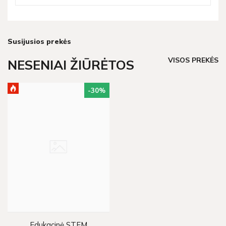
Susijusios prekės
VISOS PREKĖS
NESENIAI ŽIŪRĖTOS
-30
%
Edukacinė STEM