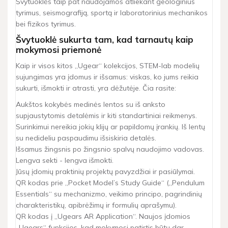
Švytuoklės taip pat naudojamos atliekant geologinius
tyrimus, seismografiją, sportą ir laboratorinius mechanikos
bei fizikos tyrimus.
Švytuoklė sukurta tam, kad tarnautų kaip
mokymosi priemonė
Kaip ir visos kitos „Ugear“ kolekcijos, STEM-lab modelių
sujungimas yra įdomus ir išsamus: viskas, ko jums reikia
sukurti, išmokti ir atrasti, yra dėžutėje. Čia rasite:
Aukštos kokybės medinės lentos su iš anksto
supjaustytomis detalėmis ir kiti standartiniai reikmenys.
Surinkimui nereikia jokių klijų ar papildomų įrankių. Iš lentų
su nedideliu paspaudimu išsiskiria detalės.
Išsamus žingsnis po žingsnio spalvų naudojimo vadovas.
Lengva sekti - lengva išmokti.
Jūsų įdomių praktinių projektų pavyzdžiai ir pasiūlymai.
QR kodas prie „Pocket Model’s Study Guide“ („Pendulum
Essentials“ su mechanizmo, veikimo principo, pagrindinių
charakteristikų, apibrėžimų ir formulių aprašymu).
QR kodas į „Ugears AR Application“. Naujos įdomios
„Ugears“ funkcijos, kad mokymosi patirtis būtų dar