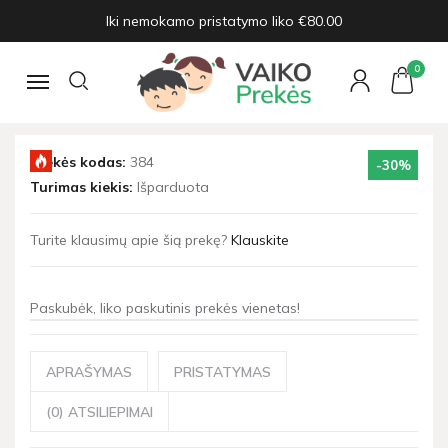
Iki nemokamo pristatymo liko €80.00
Pagrindinis
Žaislai ir prekės vaikams
Mediniai Žaislai
Edukaciniai STEM modeliai
Edukacinė STEM švytuoklė
0
Navigacija
EDUKACINĖ STEM ŠVYTUOKLĖ
Prekės kodas:
384
-30
%
Turimas kiekis:
Išparduota
Turite klausimų apie šią prekę?
Klauskite
Paskubėk, liko paskutinis prekės vienetas!
APRAŠYMAS
PRISTATYMAS
(0) ATSILIEPIMAI