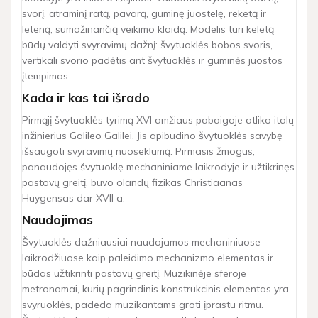
svorį, atraminį ratą, pavarą, guminę juostelę, reketą ir
leteną, sumažinančią veikimo klaidą. Modelis turi keletą
būdų valdyti svyravimų dažnį: švytuoklės bobos svoris,
vertikali svorio padėtis ant švytuoklės ir guminės juostos
įtempimas.
Kada ir kas tai išrado
Pirmąjį švytuoklės tyrimą XVI amžiaus pabaigoje atliko italų
inžinierius Galileo Galilei. Jis apibūdino švytuoklės savybę
išsaugoti svyravimų nuoseklumą. Pirmasis žmogus,
panaudojęs švytuoklę mechaniniame laikrodyje ir užtikrinęs
pastovų greitį, buvo olandų fizikas Christiaanas
Huygensas dar XVII a.
Naudojimas
Švytuoklės dažniausiai naudojamos mechaniniuose
laikrodžiuose kaip paleidimo mechanizmo elementas ir
būdas užtikrinti pastovų greitį. Muzikinėje sferoje
metronomai, kurių pagrindinis konstrukcinis elementas yra
svyruoklės, padeda muzikantams groti įprastu ritmu.