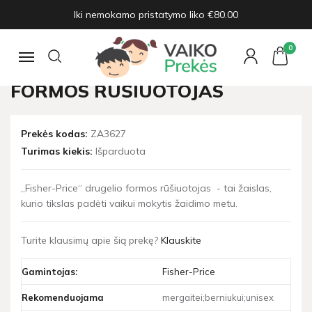
Iki nemokamo pristatymo liko €80.00
Pagrindinis
Konstruktoriai, kaladėlės
Fisher-Price drugelio formos rūšiuotojas
0
Navigacija
FISHER-PRICE DRUGELIO
FORMOS RŪŠIUOTOJAS
Prekės kodas:
ZA3627
Turimas kiekis:
Išparduota
„Fisher-Price“ drugelio formos rūšiuotojas - tai žaislas,
kurio tikslas padėti vaikui mokytis žaidimo metu.
Turite klausimų apie šią prekę?
Klauskite
Gamintojas:
Fisher-Price
Rekomenduojama
mergaitei;berniukui;unisex