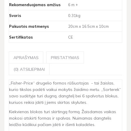
Rekomenduojamas amžius
6 m +
Svoris
0.31kg
Pakuotės matmenys
20cm x 16.5cm x 10cm
Sertifikatas
CE
APRAŠYMAS
PRISTATYMAS
(0) ATSILIEPIMAI
„Fisher-Price“ drugelio formos rūšiuotojas - tai žaislas,
kurio tikslas padėti vaikui mokytis žaidimo metu. „Sorterek“
savo sudėtyje turi dugną, dangtelį bei 6 spalvotus blokus,
kuriuos reikia įdėti į jiems skirtas skylutes.
Kiekvienas blokas turi skirtingą formą. Žaisdamas vaikas
mokosi atskirti formas ir spalvas. Nuimamas dangtelis
leidžia kūdikiui pačiam įdėti ir išimti kaladėles.