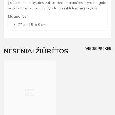
Į atitinkamas skylutes vaikas deda kaladėles ir yra be galo
patenkintas, kai jam pavyksta parinkti tinkamą skylutę.
Matmenys:
20 x 14,5 x 9 cm
VISOS PREKĖS
NESENIAI ŽIŪRĖTOS