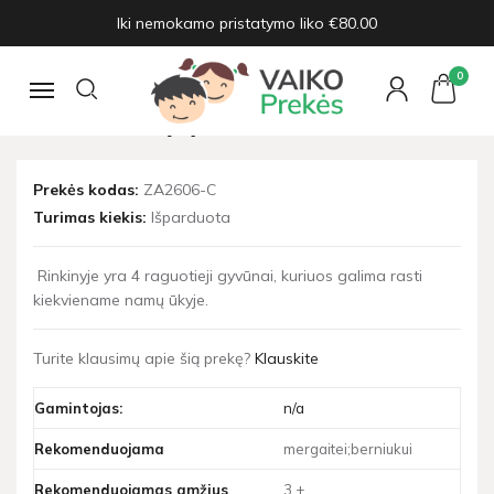
Iki nemokamo pristatymo liko €80.00
Pagrindinis
Figūrėlės
Karvių ir avių figūrėlių rinkinys (C)
0
KARVIŲ IR AVIŲ FIGŪRĖLIŲ
Navigacija
RINKINYS (C)
Prekės kodas:
ZA2606-C
Turimas kiekis:
Išparduota
Rinkinyje yra 4 raguotieji gyvūnai, kuriuos galima rasti
kiekviename namų ūkyje.
Turite klausimų apie šią prekę?
Klauskite
Gamintojas:
n/a
Rekomenduojama
mergaitei;berniukui
Rekomenduojamas amžius
3 +