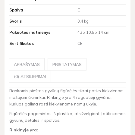
Spalva
C
Svoris
0.4 kg
Pakuotės matmenys
43 x 10.5 x 14 cm
Sertifikatas
CE
APRAŠYMAS
PRISTATYMAS
(0) ATSILIEPIMAI
Rankomis pieštos gyvūnų figūrėlės tikrai patiks kiekvienam
mažajam ūkininkui. Rinkinyje yra 4 raguotieji gyvūnai,
kuriuos galima rasti kiekviename namų ūkyje.
Figūrėlės pagamintos iš plastiko, atsižvelgiant į atitinkamas
gyvūnų detales ir spalvas.
Rinkinyje yra: