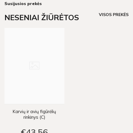
Susijusios prekės
VISOS PREKĖS
NESENIAI ŽIŪRĖTOS
Karvių ir avių figūrėlių
rinkinys (C)
€43
56