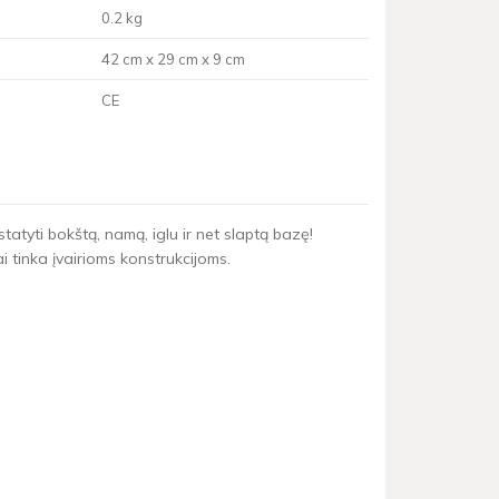
0.2 kg
42 cm x 29 cm x 9 cm
CE
statyti bokštą, namą, iglu ir net slaptą bazę!
ai tinka įvairioms konstrukcijoms.