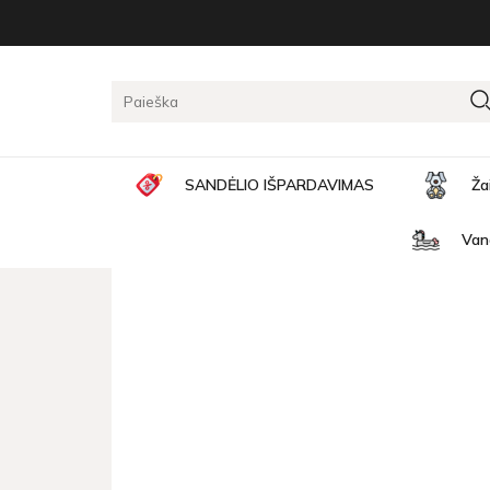
Pagrindinis
Konstruktoriai, kaladėlės
Konstrukciniai 
KONSTRUKCINIAI ŠIAUDEL
SANDĖLIO IŠPARDAVIMAS
Ža
Van