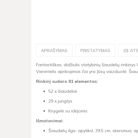
APRAŠYMAS
PRISTATYMAS
(0) ATS
Fantastiškas, didžiulis statybinių šiaudelių rinkinys
Vienintelis apribojimas čia yra Jūsų vaizduotė. Šiau
Rinkinį sudaro 81 elementas:
52 x šiaudeliai
29 x jungtys
Knygelė su idėjomis
Išmatavimai:
Šiaudelių ilgis: apytiksl. 39,5 cm, skersmuo: ap