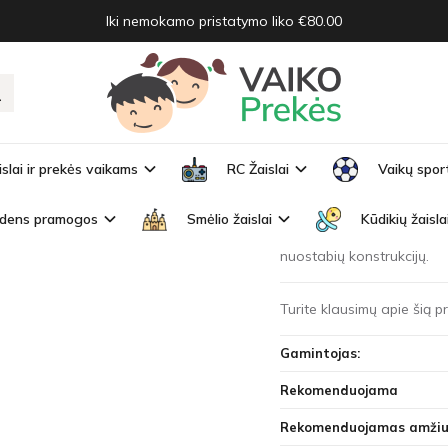
Iki nemokamo pristatymo liko €80.00
šiaudeliai 81 elementas
IAI 81 ELEMENTAS
Prekės kodas:
ZA3873
islai ir prekės vaikams
RC Žaislai
Vaikų spor
Turimas kiekis:
Išparduo
dens pramogos
Smėlio žaislai
Kūdikių žaisla
Fantastiškas, didžiulis sta
nuostabių konstrukcijų.
Turite klausimų apie šią 
Gamintojas:
Rekomenduojama
Rekomenduojamas amžiu