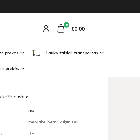
0
€0
00
to prekės
Lauko žaislai, transportas
ta
i ir prekės
tybinių šiaudelių rinkinys leis sukurti daugybę
prekę?
Klauskite
n/a
mergaitei;berniukui;unisex
s
3 +