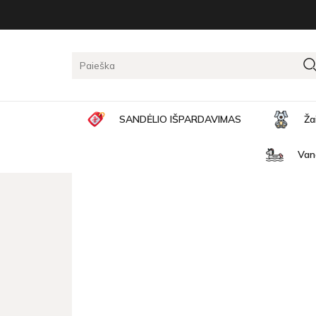
Pagrindinis
Žaislų naujienos
Magic rattle on the s
MAGIC RATTLE ON THE S
SANDĖLIO IŠPARDAVIMAS
Ža
Van