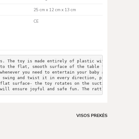
25 cm x 12 cm x 13 cm
CE
s. The toy is made entirely of plastic with additional
to the flat, smooth surface of the table top, floor 
whenever you need to entertain your baby and make
 swing and twist it in every direction, provided that it
flat surface- the toy rotates on the suction cup around 
will ensure joyful and safe fun. The rattle is easy to k
VISOS PREKĖS