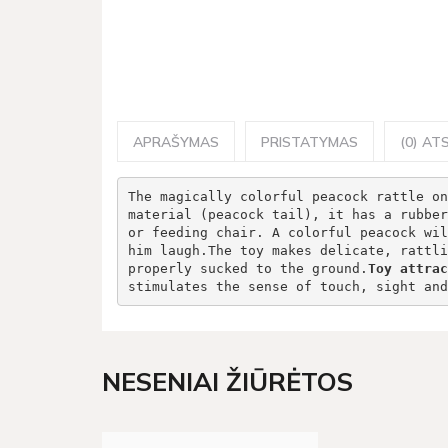
APRAŠYMAS
PRISTATYMAS
(0) ATS
The magically colorful peacock rattle on
material (peacock tail), it has a rubber
or feeding chair. A colorful peacock wil
him laugh.The toy makes delicate, rattli
properly sucked to the ground.
Toy attrac
stimulates the sense of touch, sight and
NESENIAI ŽIŪRĖTOS