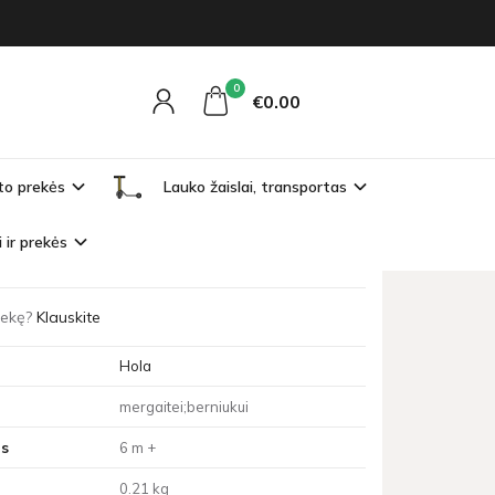
0
€0
00
to prekės
Lauko žaislai, transportas
ta
i ir prekės
przyssawce paw dla maluszka.
prekę?
Klauskite
Hola
mergaitei;berniukui
s
6 m +
0.21 kg