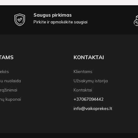
Saugus pirkimas
Pirkite ir apmokėkite saugiai
NTAMS
KONTAKTAI
rekės
Klientams
su nuolaida
Užsakymų istorija
rąžinimai
Kontaktai
nų kuponai
+37067094442
info@vaikoprekes.lt