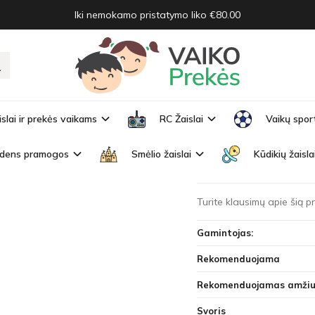
Iki nemokamo pristatymo liko €80.00
uction cup PAW ZA3517
UCTION CUP PAW ZA3517
Prekės kodas:
ZA3517
islai ir prekės vaikams
RC Žaislai
Vaikų spor
Turimas kiekis:
Išparduo
dens pramogos
Smėlio žaislai
Kūdikių žaisla
Magiczna grzechotka na 
Turite klausimų apie šią 
Gamintojas:
Rekomenduojama
Rekomenduojamas amžiu
Svoris