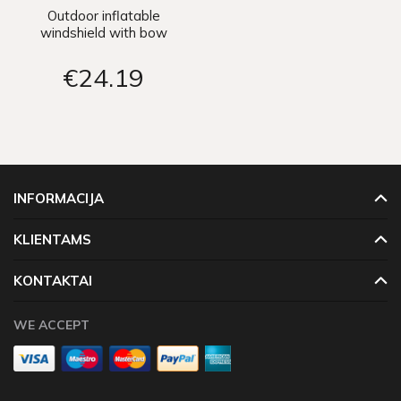
Outdoor inflatable
windshield with bow
52241
€24
19
INFORMACIJA
KLIENTAMS
KONTAKTAI
WE ACCEPT