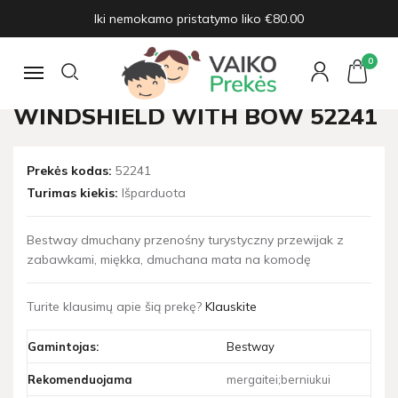
Iki nemokamo pristatymo liko €80.00
Pagrindinis
Žaislų naujienos
Outdoor inflatable windshield with bow 52241
0
Navigacija
OUTDOOR INFLATABLE
WINDSHIELD WITH BOW 52241
Prekės kodas:
52241
Turimas kiekis:
Išparduota
Bestway dmuchany przenośny turystyczny przewijak z
zabawkami, miękka, dmuchana mata na komodę
Turite klausimų apie šią prekę?
Klauskite
Gamintojas:
Bestway
Rekomenduojama
mergaitei;berniukui