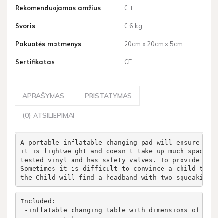
Rekomenduojamas amžius
0 +
Svoris
0.6 kg
Pakuotės matmenys
20cm x 20cm x 5cm
Sertifikatas
CE
APRAŠYMAS
PRISTATYMAS
(0) ATSILIEPIMAI
A portable inflatable changing pad will ensure com
it is lightweight and doesn t take up much space i
tested vinyl and has safety valves. To provide the
Sometimes it is difficult to convince a child to l
the Child will find a headband with two squeaking 
Included:
 -inflatable changing table with dimensions of 81c