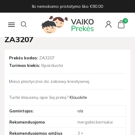
Iki nemokamo pristatymo liko €80.00
Pagrindinis
Žaislų naujienos
Plastic mass Tree squeezer ZA3207
0
Navigacija
PLASTIC MASS TREE SQUEEZER
ZA3207
Prekės kodas:
ZA3207
Turimas kiekis:
Išparduota
Masa plastyczna do zabawy kreatywnej.
Turite klausimų apie šią prekę?
Klauskite
Gamintojas:
n/a
Rekomenduojama
mergaitei;berniukui
Rekomenduojamas amžius
3 +