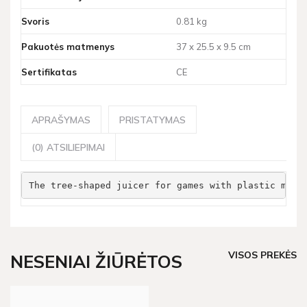
Svoris
0.81 kg
Pakuotės matmenys
37 x 25.5 x 9.5 cm
Sertifikatas
CE
APRAŠYMAS
PRISTATYMAS
(0) ATSILIEPIMAI
The tree-shaped juicer for games with plastic mass
VISOS PREKĖS
NESENIAI ŽIŪRĖTOS