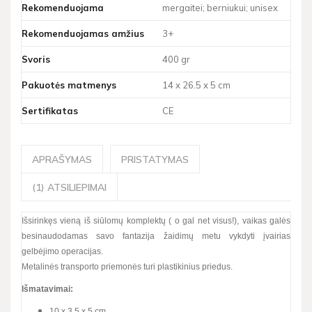
Rekomenduojama
mergaitei; berniukui; unisex
Rekomenduojamas amžius
3+
Svoris
400 gr
Pakuotės matmenys
14 x 26.5 x 5 cm
Sertifikatas
CE
APRAŠYMAS
PRISTATYMAS
(1) ATSILIEPIMAI
Išsirinkęs vieną iš siūlomų komplektų ( o gal net visus!), vaikas galės
besinaudodamas savo fantazija žaidimų metu vykdyti įvairias
gelbėjimo operacijas.
Metalinės transporto priemonės turi plastikinius priedus.
Išmatavimai:
10 x 3.5 x 5 cm