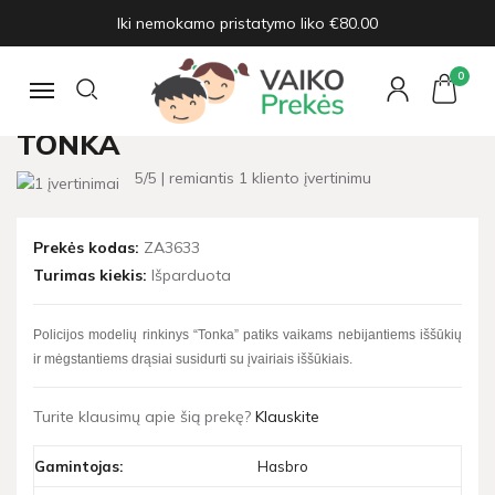
Iki nemokamo pristatymo liko €80.00
Pagrindinis
Automobiliai, modeliukai
Policijos modelių rinkinys Tonka
0
Navigacija
POLICIJOS MODELIŲ RINKINYS
TONKA
5
/5 | remiantis
1
kliento įvertinimu
Prekės kodas:
ZA3633
Turimas kiekis:
Išparduota
Policijos modelių rinkinys “Tonka” patiks vaikams nebijantiems iššūkių
ir mėgstantiems drąsiai susidurti su įvairiais iššūkiais.
Turite klausimų apie šią prekę?
Klauskite
Gamintojas:
Hasbro