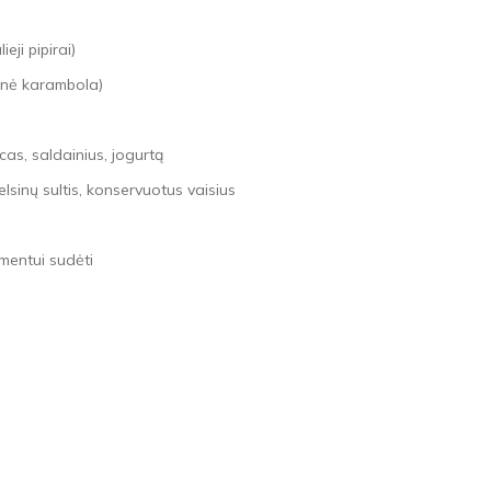
eji pipirai)
tinė karambola)
cas, saldainius, jogurtą
lsinų sultis, konservuotus vaisius
imentui sudėti