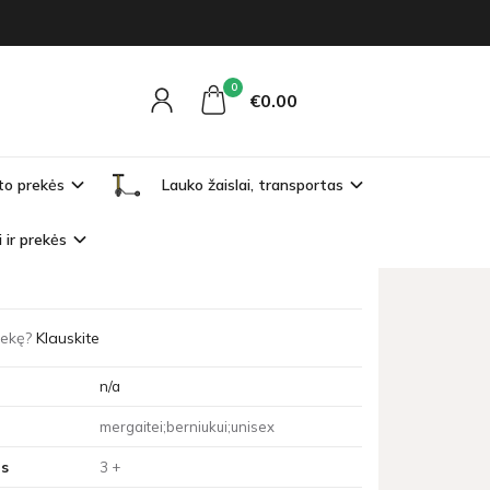
0
€0
00
to prekės
Lauko žaislai, transportas
ta
i ir prekės
as gali išmokti apsipirkimo principų, suprasti
prekę?
Klauskite
n/a
mergaitei;berniukui;unisex
s
3 +