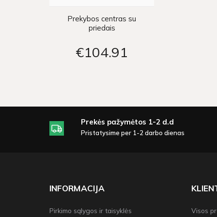
Prekybos centras su
priedais
€104
91
Prekės pažymėtos 1-2 d.d
Pristatysime per 1-2 darbo dienas
INFORMACIJA
KLIE
Pirkimo sąlygos ir taisyklės
Visos p