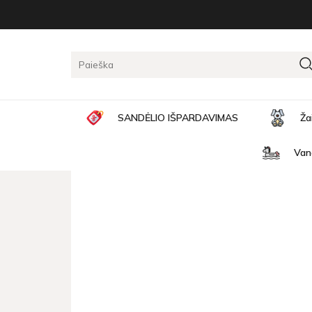
Pagrindinis
Žaislų naujienos
Prekybos centras su pr
PREKYBOS CENTRAS SU P
SANDĖLIO IŠPARDAVIMAS
Ža
Van