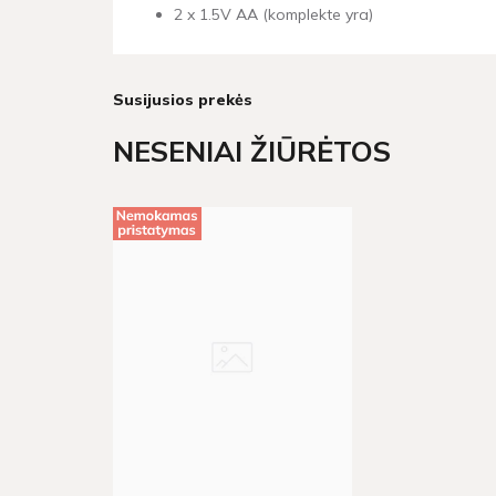
2 x 1.5V AA (komplekte yra)
Susijusios prekės
NESENIAI ŽIŪRĖTOS