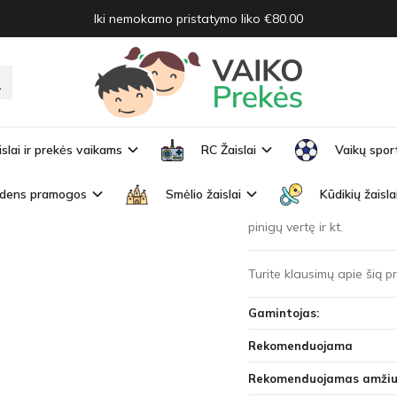
Iki nemokamo pristatymo liko €80.00
iedais
RIEDAIS
Prekės kodas:
ZA2681
islai ir prekės vaikams
RC Žaislai
Vaikų spor
Turimas kiekis:
Išparduo
dens pramogos
Smėlio žaislai
Kūdikių žaisla
Žaisdamas parduotuvę vaik
pinigų vertę ir kt.
Turite klausimų apie šią 
Gamintojas:
Rekomenduojama
Rekomenduojamas amžiu