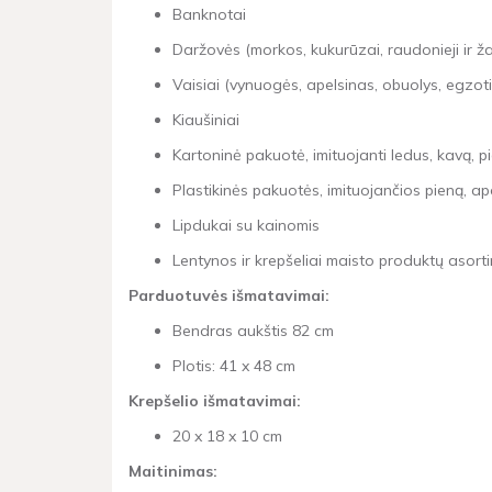
Banknotai
Daržovės (morkos, kukurūzai, raudonieji ir žali
Vaisiai (vynuogės, apelsinas, obuolys, egzo
Kiaušiniai
Kartoninė pakuotė, imituojanti ledus, kavą, pi
Plastikinės pakuotės, imituojančios pieną, ape
Lipdukai su kainomis
Lentynos ir krepšeliai maisto produktų asort
Parduotuvės išmatavimai:
Bendras aukštis 82 cm
Plotis: 41 x 48 cm
Krepšelio išmatavimai:
20 x 18 x 10 cm
Maitinimas: