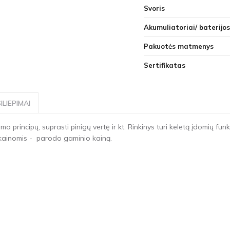
Svoris
Akumuliatoriai/ baterijos
Pakuotės matmenys
Sertifikatas
ILIEPIMAI
o principų, suprasti pinigų vertę ir kt. Rinkinys turi keletą įdomių f
 kainomis - parodo gaminio kainą.