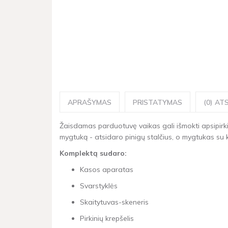
APRAŠYMAS
PRISTATYMAS
(0) ATS
Žaisdamas parduotuvę vaikas gali išmokti apsipirkim
mygtuką - atsidaro pinigų stalčius, o mygtukas su
Komplektą sudaro:
Kasos aparatas
Svarstyklės
Skaitytuvas-skeneris
Pirkinių krepšelis