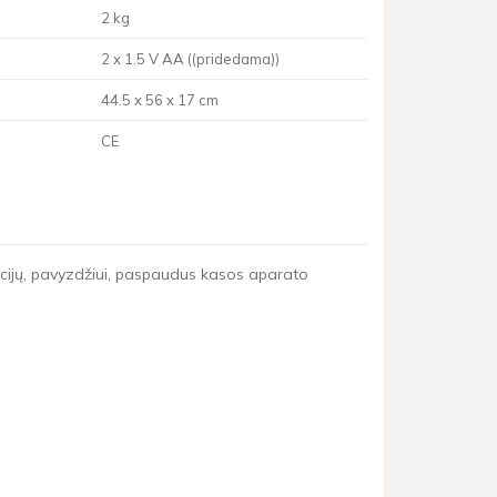
2 kg
2 x 1.5 V AA ((pridedama))
44.5 x 56 x 17 cm
CE
unkcijų, pavyzdžiui, paspaudus kasos aparato