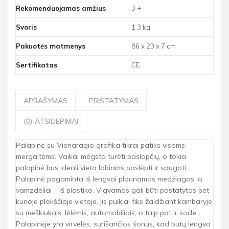
Rekomenduojamas amžius
3 +
Svoris
1.3 kg
Pakuotės matmenys
86 x 23 x 7 cm
Sertifikatas
CE
APRAŠYMAS
PRISTATYMAS
(0) ATSILIEPIMAI
Palapinė su Vienaragio grafika tikrai patiks visoms
mergaitėms. Vaikai mėgsta turėti paslapčių, o tokia
palapinė bus ideali vieta lobiams paslėpti ir saugoti.
Palapinė pagaminta iš lengvai plaunamos medžiagos, o
vamzdeliai – iš plastiko. Vigvamas gali būti pastatytas bet
kurioje plokščioje vietoje, jis puikiai tiks žaidžiant kambaryje
su meškiukais, lėlėmis, automobiliais, o taip pat ir sode.
Palapinėje yra virvelės, surišančios šonus, kad būtų lengva