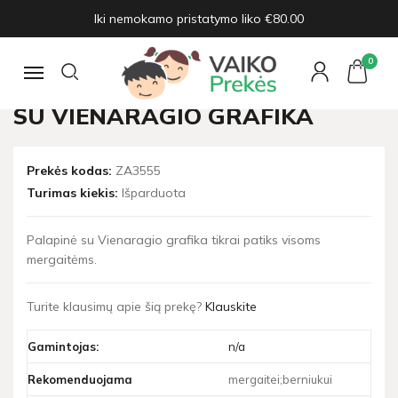
Iki nemokamo pristatymo liko €80.00
Pagrindinis
Nameliai, palapinės, tentai
Rožinė palapinė - vigvamas su Vienaragio grafika
0
Navigacija
ROŽINĖ PALAPINĖ - VIGVAMAS
SU VIENARAGIO GRAFIKA
Prekės kodas:
ZA3555
Turimas kiekis:
Išparduota
Palapinė su Vienaragio grafika tikrai patiks visoms
mergaitėms.
Turite klausimų apie šią prekę?
Klauskite
Gamintojas:
n/a
Rekomenduojama
mergaitei;berniukui