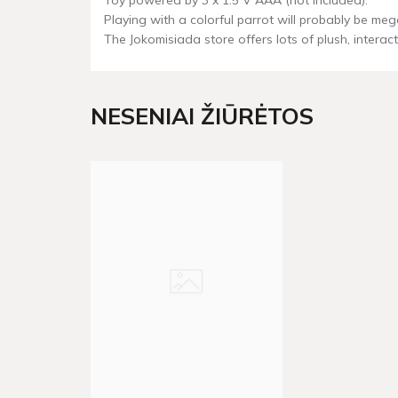
Toy powered by 3 x 1.5 V AAA (not included).
Playing with a colorful parrot will probably be mega
The Jokomisiada store offers lots of plush, intera
NESENIAI ŽIŪRĖTOS