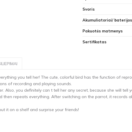
Svoris
Akumuliatoriai/ baterijos
Pakuotės matmenys
Sertifikatas
ILIEPIMAI
verything you tell her! The cute, colorful bird has the function of rep
tions of recording and playing sounds.
er. Also, you definitely can t tell her any secret, because she will tell
and then repeats everything. After switching on the parrot, it record
t it on a shelf and surprise your friends!