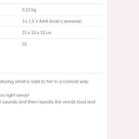
0.22 kg
3 x 1.5 V AAA (brak z zestawie)
21 x 10 x 10 cm
CE
roducing what is said to her in a comical way.
 you right away!
s all sounds and then repeats the words loud and