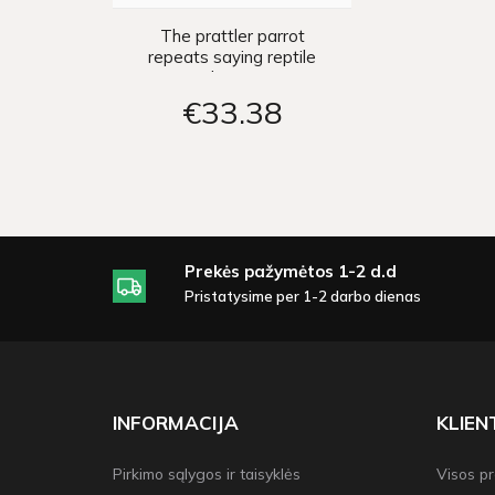
The prattler parrot
repeats saying reptile
words ZA3887
€33
38
Prekės pažymėtos 1-2 d.d
Pristatysime per 1-2 darbo dienas
INFORMACIJA
KLIE
Pirkimo sąlygos ir taisyklės
Visos p