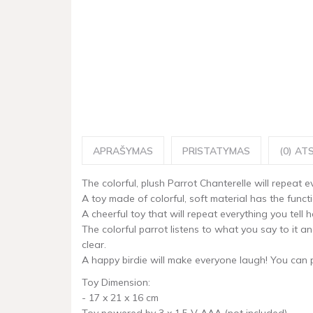
APRAŠYMAS
PRISTATYMAS
(0) ATS
The colorful, plush Parrot Chanterelle will repeat e
A toy made of colorful, soft material has the func
A cheerful toy that will repeat everything you tell h
The colorful parrot listens to what you say to it 
clear.
A happy birdie will make everyone laugh! You can pu
Toy Dimension:
- 17 x 21 x 16 cm