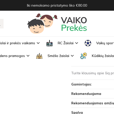
Iki nemokamo pristatymo liko €80.00
peats saying reptile words ZA3887
EPEATS SAYING REPTILE WORDS 
Prekės kodas:
ZA3887-Z
islai ir prekės vaikams
RC Žaislai
Vaikų spor
Turimas kiekis:
Išparduo
dens pramogos
Smėlio žaislai
Kūdikių žaisla
Interaktywna papuga, pow
Turite klausimų apie šią 
Gamintojas:
Rekomenduojama
Rekomenduojamas amžiu
Spalva