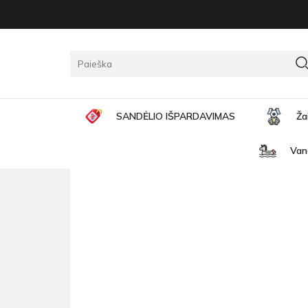
Pagrindinis
Žaislų naujienos
The prattler parrot re
THE PRATTLER PARROT R
SANDĖLIO IŠPARDAVIMAS
Ža
Van