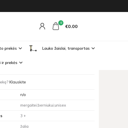
0
ZA3887
€0
00
I
to prekės
Lauko žaislai, transportas
ta
i ir prekės
tórzy to co jej powiesz
prekę?
Klauskite
n/a
mergaitei;berniukui;unisex
s
3 +
žalia