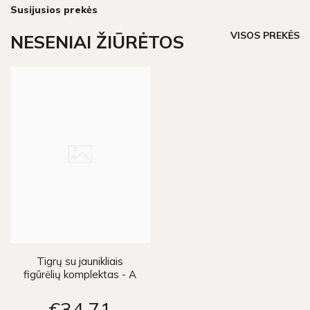
Susijusios prekės
VISOS PREKĖS
NESENIAI ŽIŪRĖTOS
Tigrų su jaunikliais
figūrėlių komplektas - A
€34
71