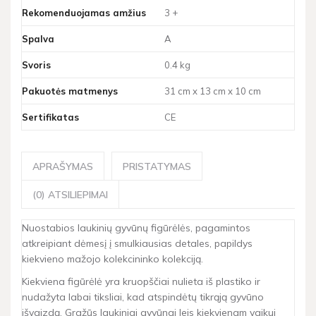
Rekomenduojamas amžius
3 +
Spalva
A
Svoris
0.4 kg
Pakuotės matmenys
31 cm x 13 cm x 10 cm
Sertifikatas
CE
APRAŠYMAS
PRISTATYMAS
(0) ATSILIEPIMAI
Nuostabios laukinių gyvūnų figūrėlės, pagamintos
atkreipiant dėmesį į smulkiausias detales, papildys
kiekvieno mažojo kolekcininko kolekciją.
Kiekviena figūrėlė yra kruopščiai nulieta iš plastiko ir
nudažyta labai tiksliai, kad atspindėtų tikrąją gyvūno
išvaizdą. Gražūs laukiniai gyvūnai leis kiekvienam vaikui