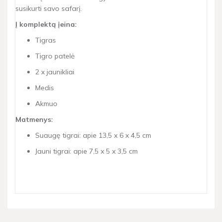
susikurti savo safarį.
Į komplektą įeina:
Tigras
Tigro patelė
2 x jaunikliai
Medis
Akmuo
Matmenys:
Suaugę tigrai: apie 13,5 x 6 x 4,5 cm
Jauni tigrai: apie 7,5 x 5 x 3,5 cm