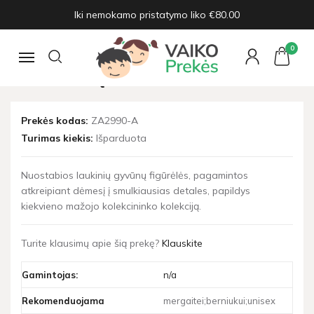
Iki nemokamo pristatymo liko €80.00
Pagrindinis
Figūrėlės
Tigrų su jaunikliais figūrėlių komplektas - A
0
TIGRŲ SU JAUNIKLIAIS
Navigacija
FIGŪRĖLIŲ KOMPLEKTAS - A
Prekės kodas:
ZA2990-A
Turimas kiekis:
Išparduota
Nuostabios laukinių gyvūnų figūrėlės, pagamintos
atkreipiant dėmesį į smulkiausias detales, papildys
kiekvieno mažojo kolekcininko kolekciją.
Turite klausimų apie šią prekę?
Klauskite
Gamintojas:
n/a
Rekomenduojama
mergaitei;berniukui;unisex