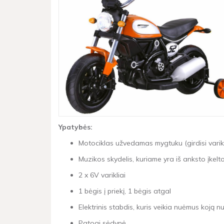
Ypatybės:
Motociklas užvedamas mygtuku (girdisi varikl
Muzikos skydelis, kuriame yra iš anksto įkelt
2 x 6V varikliai
1 bėgis į priekį, 1 bėgis atgal
Elektrinis stabdis, kuris veikia nuėmus koją 
Patogi sėdynė