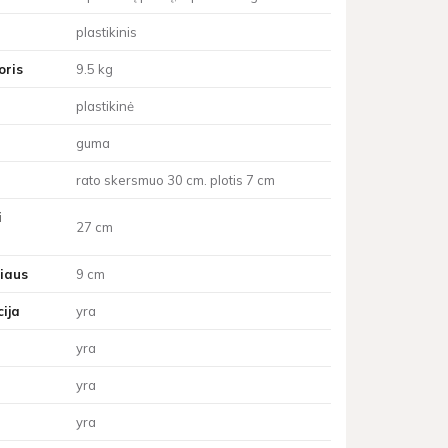
plastikinis
oris
9.5 kg
plastikinė
guma
rato skersmuo 30 cm. plotis 7 cm
i
27 cm
iaus
9 cm
ija
yra
yra
yra
yra