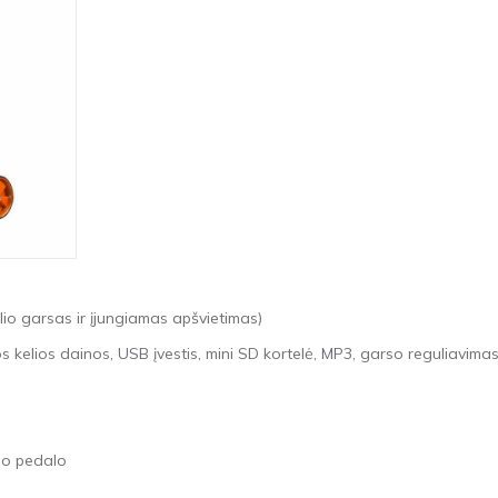
io garsas ir įjungiamas apšvietimas)
os kelios dainos, USB įvestis, mini SD kortelė, MP3, garso reguliavima
nuo pedalo