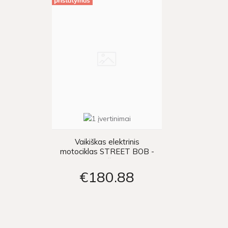
Vaikiškas elektrinis
motociklas STREET BOB -
oranžinis
€180
88