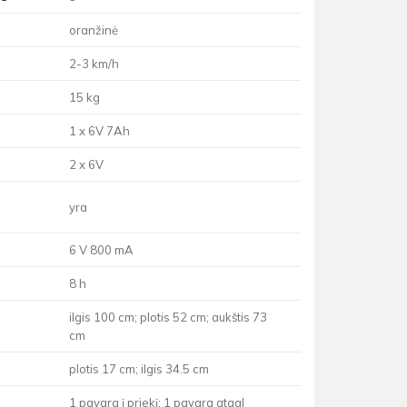
oranžinė
2-3 km/h
15 kg
1 x 6V 7Ah
2 x 6V
yra
6 V 800 mA
8 h
ilgis 100 cm; plotis 52 cm; aukštis 73
cm
plotis 17 cm; ilgis 34.5 cm
1 pavara į priekį; 1 pavara atgal