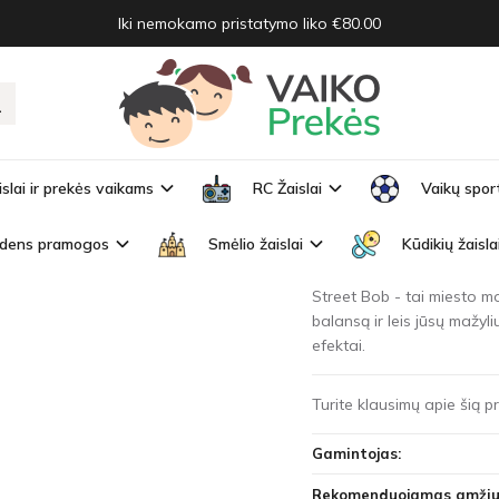
Iki nemokamo pristatymo liko €80.00
is motociklas STREET BOB - oranžinis
OTOCIKLAS STREET BOB - ORANŽIN
islai ir prekės vaikams
RC Žaislai
Vaikų spor
Prekės kodas:
PA0235-P
Turimas kiekis:
Išparduo
dens pramogos
Smėlio žaislai
Kūdikių žaisla
Street Bob - tai miesto mo
balansą ir leis jūsų mažyli
efektai.
Turite klausimų apie šią 
Gamintojas:
Rekomenduojamas amžiu