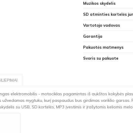
Muzikos skydelis
SD atminties kortelės ju
Vartotojo vadovas
Garantija
Pakuotės matmenys
Svoris su pakuote
ILIEPIMAI
ingas elektromobilis - motociklas pagamintas iš aukštos kokybės plastik
las užvedamas mygtuku, kurį paspaudus bus girdimas variklio garsas. Pa
ydelis su USB, SD kortelės, MP3 įvestimis ir įrašytomis keliomis melodi