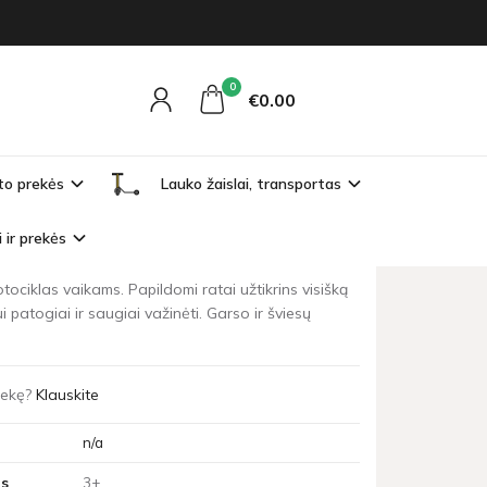
0
IS
€0
00
to prekės
Lauko žaislai, transportas
O
ta
i ir prekės
tociklas vaikams. Papildomi ratai užtikrins visišką
ui patogiai ir saugiai važinėti. Garso ir šviesų
prekę?
Klauskite
n/a
s
3+