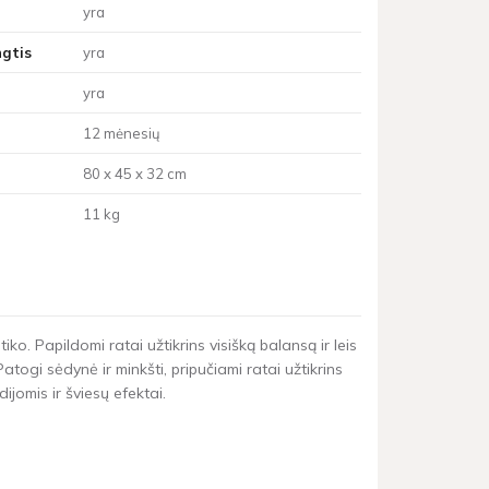
yra
ngtis
yra
yra
12 mėnesių
80 x 45 x 32 cm
11 kg
o. Papildomi ratai užtikrins visišką balansą ir leis
togi sėdynė ir minkšti, pripučiami ratai užtikrins
jomis ir šviesų efektai.