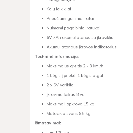
Kojų laikikliai
Pripučiami guminiai ratai
Nuimami pagalbiniai ratukai
6V 7Ah akumuliatorius su įkrovikliu
Akumuliatoriaus įkrovos indikatorius
Techninė informacija:
Maksimalus greitis 2 - 3 km./h
1 bėgis į priekė, 1 bėgis atgal
2 x 6V varikliai
įkrovimo laikas 8 val
Maksimali apkrova 15 kg
Motociklo svoris 9.5 kg
Išmatavimai:
Ilgis 100 cm