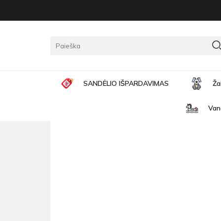
Pagrindinis
Elektrinis transportas
Vaikiškas elektrin
VAIKIŠKAS ELEKTRINIS M
5
/5 | remiantis
1
kliento įvertinimu
SANDĖLIO IŠPARDAVIMAS
Ža
Van