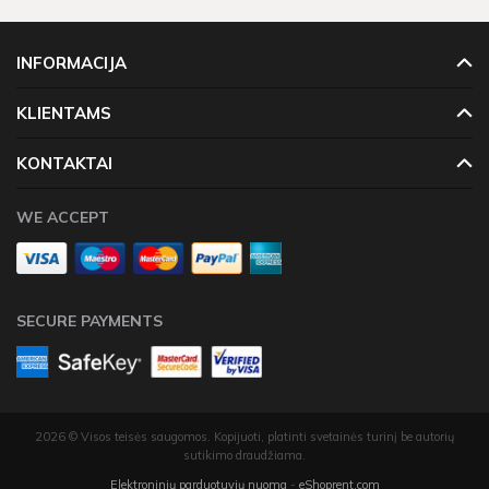
INFORMACIJA
KLIENTAMS
KONTAKTAI
WE ACCEPT
SECURE PAYMENTS
2026 © Visos teisės saugomos. Kopijuoti, platinti svetainės turinį be autorių
sutikimo draudžiama.
Elektroninių parduotuvių nuoma
-
eShoprent.com