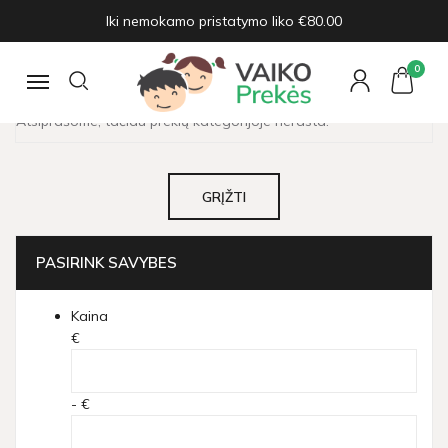
Iki nemokamo pristatymo liko €80.00
HELLO KITTY
Pagrindinis
Vaikų herojai
Hello Kitty
0
Navigacija
Atsiprašome, tačiau prekių kategorijoje nerasta.
GRĮŽTI
PASIRINK SAVYBES
Kaina
€
- €