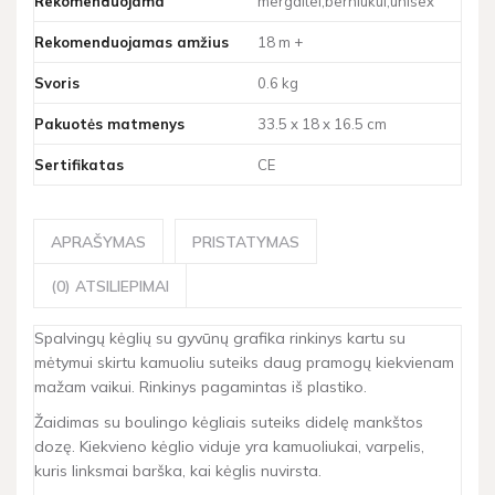
Rekomenduojama
mergaitei;berniukui;unisex
Rekomenduojamas amžius
18 m +
Svoris
0.6 kg
Pakuotės matmenys
33.5 x 18 x 16.5 cm
Sertifikatas
CE
APRAŠYMAS
PRISTATYMAS
(0) ATSILIEPIMAI
Spalvingų kėglių su gyvūnų grafika rinkinys kartu su
mėtymui skirtu kamuoliu suteiks daug pramogų kiekvienam
mažam vaikui. Rinkinys pagamintas iš plastiko.
Žaidimas su boulingo kėgliais suteiks didelę mankštos
dozę. Kiekvieno kėglio viduje yra kamuoliukai, varpelis,
kuris linksmai barška, kai kėglis nuvirsta.