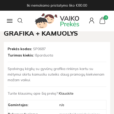
Iki nemokamo pristatymo liko €80.00
Pagrindinis
Plastikiniai žaislai
Boulingo kėgliai su gyvūnų grafika + kamuolys
0
Navigacija
BOULINGO KĖGLIAI SU GYVŪNŲ
GRAFIKA + KAMUOLYS
Prekės kodas:
SP0687
Turimas kiekis:
Išparduota
Spalvingų kėglių su gyvūnų grafika rinkinys kartu su
mėtymui skirtu kamuoliu suteiks daug pramogų kiekvienam
mažam vaikui.
Turite klausimų apie šią prekę?
Klauskite
Gamintojas:
n/a