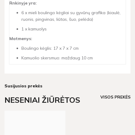
Rnkinyje yra:
6 x mieli boulingo kėgliai su gyvūnų grafika (kiaulė,
ruonis, pingvinas, liūtas, šuo, pelėda)
1 x kamuolys
Matmenys:
Boulingo kėglis: 17 x 7 x 7 cm
Kamuolio skersmuo: maždaug 10 cm
Susijusios prekės
VISOS PREKĖS
NESENIAI ŽIŪRĖTOS