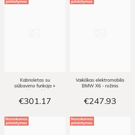
Kabrioletas su
Vaikiškas elektromobilis
siūbavimo funkcija +
BMW X6 - rožinis
nuotolinis valdymo
pultas - mėlynas
€301
17
€247
93