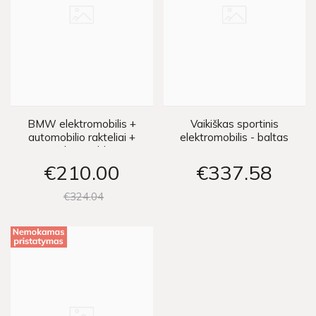
BMW elektromobilis +
Vaikiškas sportinis
automobilio rakteliai +
elektromobilis - baltas
nuotolinio valdymo
pultelis - juodas
€210
00
€337
58
€324
04