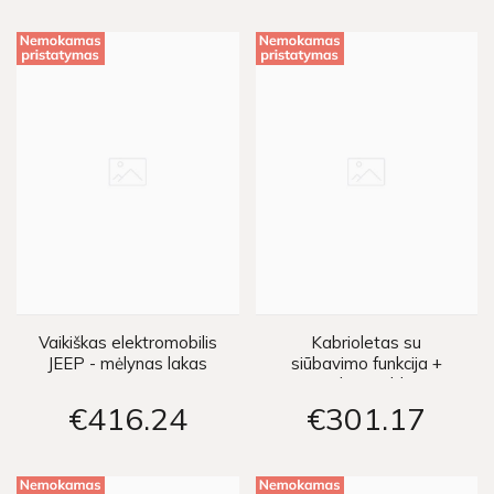
Vaikiškas elektromobilis
Kabrioletas su
JEEP - mėlynas lakas
siūbavimo funkcija +
nuotolinis valdymo
pultas - baltas
€416
24
€301
17