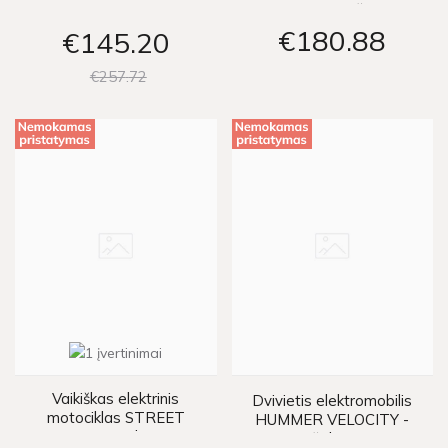
BOB - oranžinis
€180
88
€145
20
€257
72
Vaikiškas elektrinis
Dvivietis elektromobilis
motociklas STREET
HUMMER VELOCITY -
BOB - raudonas
žalias