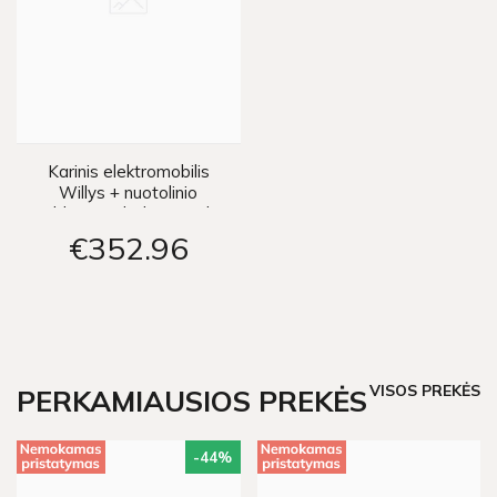
Karinis elektromobilis
Willys + nuotolinio
valdymo pultelis - smėlio
spalvos
€352
96
VISOS PREKĖS
PERKAMIAUSIOS PREKĖS
-44
%