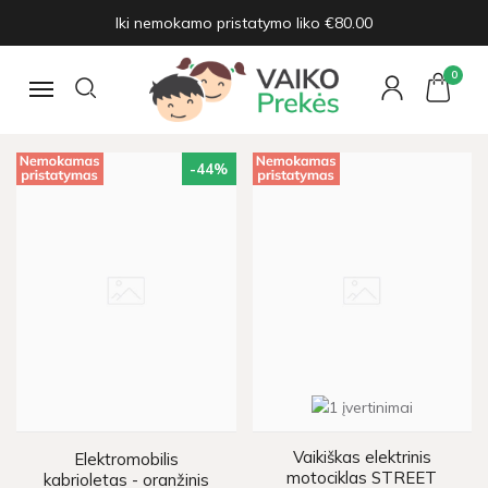
Iki nemokamo pristatymo liko €80.00
ELEKTRINIAI AUTOMOBILIAI
VAIKAMS
0
Navigacija
Pagrindinis
Elektriniai automobiliai vaikams
-44
%
Vaikiškas elektrinis
Elektromobilis
motociklas STREET
kabrioletas - oranžinis