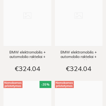
BMW elektromobilis +
BMW elektromobilis +
automobilio rakteliai +
automobilio rakteliai +
nuotolinio valdymo
nuotolinio valdymo
pultelis - baltas
pultelis - raudonas
€324
04
€324
04
-35
%